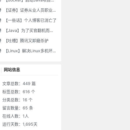
【证券】证券从业人员职业道德要求及常见违规行为
【一些话】个人博客已消亡了
【Java】为了买官翻机而写的代码-DJI Stock Checker
【吐槽】腾讯又卸磨杀驴
【Linux】解决Linux多机环境UID/GID不一致导致的备份权限问题
网站信息
文章总数：449 篇
标签总数：616 个
分类总数：16 个
留言数量：65 条
在线人数：
1
人
运行天数：1,695天