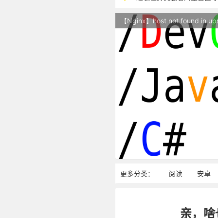
本站现已开始广告投放,支
【Nginx】host not found in up
站点随时调整中，如果不
反对日本核废水排海
更多分类：
阅读
安卓
亲，啥