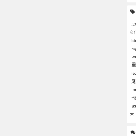
无
久
ic
bu
wr
is
.n
销
a
大