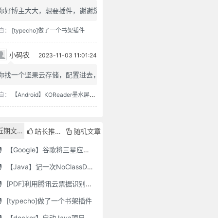
你好博主大大，想要插件，谢谢您
自：
[typecho]做了一个书架插件
小码农
2023-11-03 11:01:24
你找一个坚果云存储，配置进去，...
自：
【Android】KOReader墨水屏用阅读器
近期文章
站长推荐
随机文章
【Google】谷歌将三星应用程序标记为“有害”，并要求用户删除它们
【Java】记一次NoClassDefFoundError错误修复
[PDF]利用腾讯云票据识别接口自动修改PDF文件名
[typecho]做了一个书架插件
【docker】启动Java项目报GC Thread