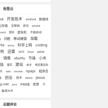
标签云
开发技术
数据持
android
标签
化存储
互联网
资讯
iphone
虚拟机
lound
密码
不能启动
加载
移动硬盘
问题
g
科学上网
coding
ite
proxy
重构
迅雷
ie10
udisk
linux
镜像
ubuntu
节操
小米
o
建站
尾插
雷军
绑定重定向
新手
npapi
et
程序员
web
chrome
创业
jexus
技术
mono
售
sp.net
十
思想
java
环境变量
脑洞大开
近期评论