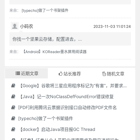
来自：
[typecho]做了一个书架插件
小码农
2023-11-03 11:01:24
你找一个坚果云存储，配置进去，...
来自：
【Android】KOReader墨水屏用阅读器
近期文章
站长推荐
随机文章
【Google】谷歌将三星应用程序标记为“有害”，并要求用户删除它们
【Java】记一次NoClassDefFoundError错误修复
[PDF]利用腾讯云票据识别接口自动修改PDF文件名
[typecho]做了一个书架插件
【docker】启动Java项目报GC Thread