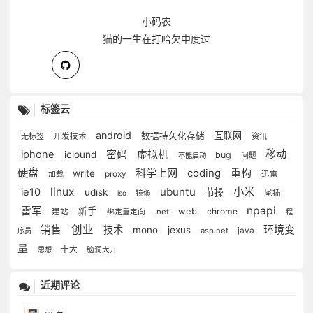
小码农
猫的一生在打哈欠中度过
标签云
android
互联网
数据持久化存储
无标签
开发技术
资讯
密码
移动
iphone
虚拟机
iclound
bug
问题
不能启动
硬盘
科学上网
coding
重构
write
proxy
迅雷
加载
linux
ubuntu
小米
ie10
udisk
节操
尾插
iso
镜像
npapi
雷军
新手
web
chrome
建站
.net
绑定重定向
程
创业
环境变
销售
技术
mono
jexus
asp.net
java
序员
量
十大
思想
脑洞大开
近期评论