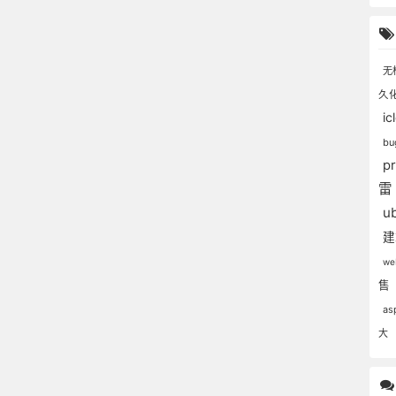
无
久
ic
b
p
u
w
售
as
大