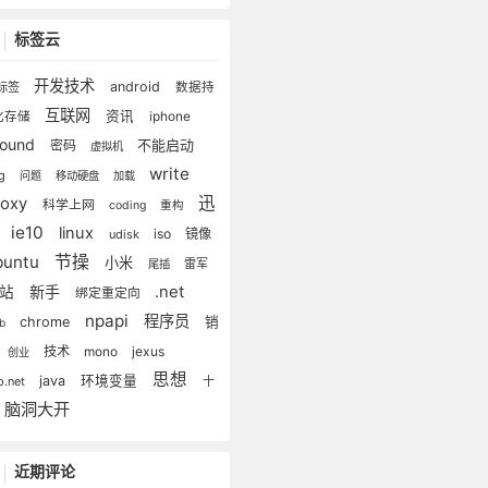
标签云
开发技术
android
标签
数据持
互联网
资讯
化存储
iphone
lound
不能启动
密码
虚拟机
write
ug
问题
移动硬盘
加载
迅
roxy
科学上网
coding
重构
雷
ie10
linux
iso
镜像
udisk
buntu
节操
小米
雷军
尾插
新手
.net
建站
绑定重定向
npapi
程序员
chrome
销
eb
技术
mono
jexus
创业
思想
java
环境变量
p.net
十
脑洞大开
近期评论