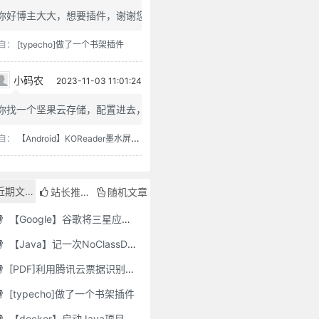
你好博主大大，想要插件，谢谢您
自：
[typecho]做了一个书架插件
小码农
2023-11-03 11:01:24
你找一个坚果云存储，配置进去，...
自：
【Android】KOReader墨水屏用阅读器
近期文章
站长推荐
随机文章
【Google】谷歌将三星应用程序标记为“有害”，并要求用户删除它们
【Java】记一次NoClassDefFoundError错误修复
[PDF]利用腾讯云票据识别接口自动修改PDF文件名
[typecho]做了一个书架插件
【docker】启动Java项目报GC Thread