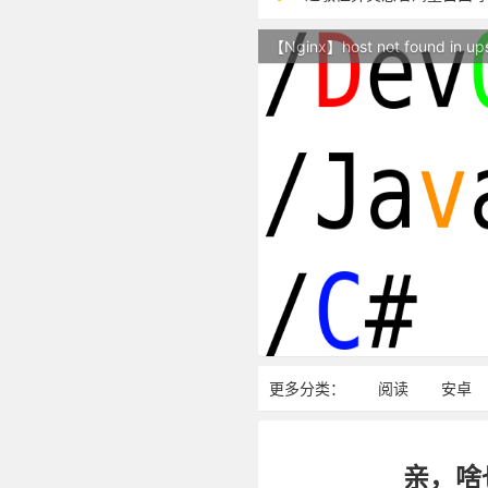
本站现已开始广告投放,支
【Nginx】host not found in up
站点随时调整中，如果不
反对日本核废水排海
更多分类：
阅读
安卓
亲，啥