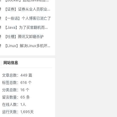
【证券】证券从业人员职业道德要求及常见违规行为
【一些话】个人博客已消亡了
【Java】为了买官翻机而写的代码-DJI Stock Checker
【吐槽】腾讯又卸磨杀驴
【Linux】解决Linux多机环境UID/GID不一致导致的备份权限问题
网站信息
文章总数：449 篇
标签总数：616 个
分类总数：16 个
留言数量：65 条
在线人数：
1
人
运行天数：1,695天