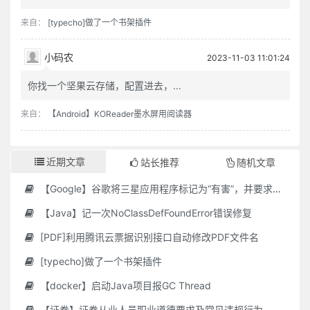
来自：
[typecho]做了一个书架插件
小码农
2023-11-03 11:01:24
你找一个坚果云存储，配置进去，...
来自：
【Android】KOReader墨水屏用阅读器
近期文章
站长推荐
随机文章
【Google】谷歌将三星应用程序标记为“有害”，并要求用户删除它们
【Java】记一次NoClassDefFoundError错误修复
[PDF]利用腾讯云票据识别接口自动修改PDF文件名
[typecho]做了一个书架插件
【docker】启动Java项目报GC Thread
【证券】证券从业人员职业道德要求及常见违规行为