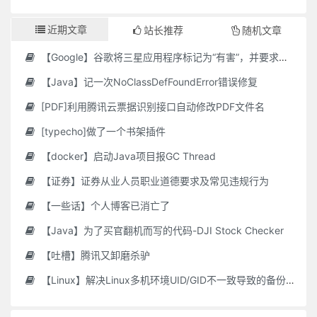
近期文章
站长推荐
随机文章
【Google】谷歌将三星应用程序标记为“有害”，并要求用户删除它们
【Java】记一次NoClassDefFoundError错误修复
[PDF]利用腾讯云票据识别接口自动修改PDF文件名
[typecho]做了一个书架插件
【docker】启动Java项目报GC Thread
【证券】证券从业人员职业道德要求及常见违规行为
【一些话】个人博客已消亡了
【Java】为了买官翻机而写的代码-DJI Stock Checker
【吐槽】腾讯又卸磨杀驴
【Linux】解决Linux多机环境UID/GID不一致导致的备份权限问题