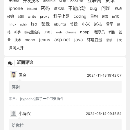
互联网
资讯
开发技术
无标签
数据持久化存储
android
iphone
密码
不能启动
问题
bug
移动
虚拟机
iclound
科学上网
coding
重构
硬盘
write
proxy
ie10
加载
迅雷
iso
镜像
尾插
节操
小米
ubuntu
雷军
linux
建
udisk
.net
npapi
程序员
创
站
新手
绑定重定向
销售
web
chrome
asp.net
java
jexus
mono
业
环境变量
技术
思想
十大
脑洞大开
近期评论
匿名
2024-11-18 19:42:07
感谢
来自：
[typecho]做了一个书架插件
小码农
2024-05-14 09:15:54
给你拉