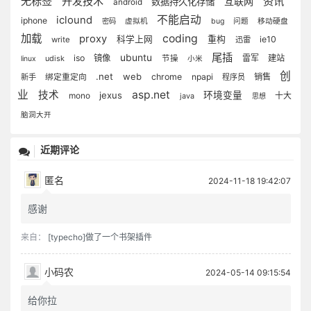
无标签
开发技术
资讯
互联网
数据持久化存储
android
不能启动
iclound
iphone
密码
虚拟机
bug
问题
移动硬盘
加载
coding
proxy
重构
科学上网
ie10
write
迅雷
尾插
ubuntu
iso
镜像
雷军
建站
udisk
节操
linux
小米
创
.net
web
chrome
npapi
销售
新手
绑定重定向
程序员
业
asp.net
技术
jexus
环境变量
mono
十大
java
思想
脑洞大开
近期评论
匿名
2024-11-18 19:42:07
感谢
来自：
[typecho]做了一个书架插件
小码农
2024-05-14 09:15:54
给你拉