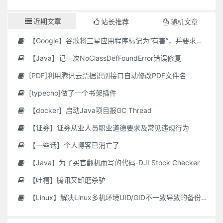
近期文章
站长推荐
随机文章
【Google】谷歌将三星应用程序标记为“有害”，并要求用户删除它们
【Java】记一次NoClassDefFoundError错误修复
[PDF]利用腾讯云票据识别接口自动修改PDF文件名
[typecho]做了一个书架插件
【docker】启动Java项目报GC Thread
【证券】证券从业人员职业道德要求及常见违规行为
【一些话】个人博客已消亡了
【Java】为了买官翻机而写的代码-DJI Stock Checker
【吐槽】腾讯又卸磨杀驴
【Linux】解决Linux多机环境UID/GID不一致导致的备份权限问题