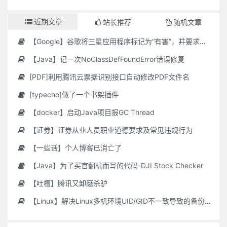
近期文章
站长推荐
随机文章
【Google】谷歌将三星应用程序标记为“有害”，并要求用户删除它们
【Java】记一次NoClassDefFoundError错误修复
[PDF]利用腾讯云票据识别接口自动修改PDF文件名
[typecho]做了一个书架插件
【docker】启动Java项目报GC Thread
【证券】证券从业人员职业道德要求及常见违规行为
【一些话】个人博客已消亡了
【Java】为了买官翻机而写的代码-DJI Stock Checker
【吐槽】腾讯又卸磨杀驴
【Linux】解决Linux多机环境UID/GID不一致导致的备份权限问题