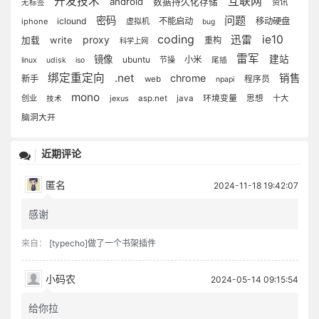
开发技术
互联网
android
数据持久化存储
资讯
无标签
问题
密码
iclound
不能启动
移动硬盘
iphone
虚拟机
bug
coding
ie10
proxy
迅雷
write
加载
重构
科学上网
雷军
镜像
建站
ubuntu
小米
节操
linux
udisk
iso
尾插
绑定重定向
.net
chrome
销售
新手
web
程序员
npapi
mono
环境变量
创业
jexus
asp.net
java
思想
十大
技术
脑洞大开
近期评论
匿名
2024-11-18 19:42:07
感谢
来自：
[typecho]做了一个书架插件
小码农
2024-05-14 09:15:54
给你拉