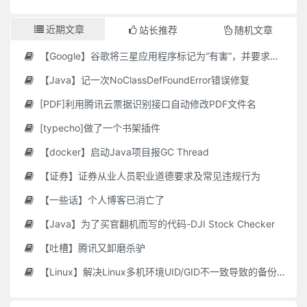
近期文章
站长推荐
随机文章
【Google】谷歌将三星应用程序标记为“有害”，并要求用户删除它们
【Java】记一次NoClassDefFoundError错误修复
[PDF]利用腾讯云票据识别接口自动修改PDF文件名
[typecho]做了一个书架插件
【docker】启动Java项目报GC Thread
【证券】证券从业人员职业道德要求及常见违规行为
【一些话】个人博客已消亡了
【Java】为了买官翻机而写的代码-DJI Stock Checker
【吐槽】腾讯又卸磨杀驴
【Linux】解决Linux多机环境UID/GID不一致导致的备份权限问题