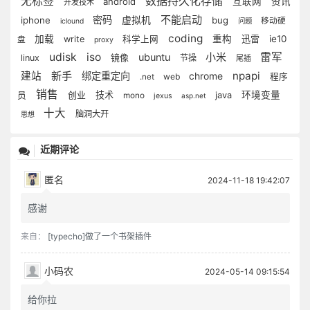
无标签
数据持久化存储
android
互联网
资讯
开发技术
不能启动
密码
iphone
虚拟机
bug
移动硬
iclound
问题
coding
加载
重构
迅雷
ie10
write
科学上网
盘
proxy
udisk
iso
小米
雷军
ubuntu
linux
镜像
节操
尾插
新手
npapi
建站
绑定重定向
chrome
web
程序
.net
销售
创业
技术
环境变量
员
java
mono
jexus
asp.net
十大
脑洞大开
思想
近期评论
匿名
2024-11-18 19:42:07
感谢
来自：
[typecho]做了一个书架插件
小码农
2024-05-14 09:15:54
给你拉