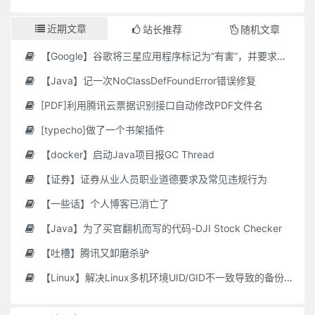
近期文章
站长推荐
随机文章
【Google】谷歌将三星应用程序标记为“有害”，并要求用户删除它们
【Java】记一次NoClassDefFoundError错误修复
[PDF]利用腾讯云票据识别接口自动修改PDF文件名
[typecho]做了一个书架插件
【docker】启动Java项目报GC Thread
【证券】证券从业人员职业道德要求及常见违规行为
【一些话】个人博客已消亡了
【Java】为了买官翻机而写的代码-DJI Stock Checker
【吐槽】腾讯又卸磨杀驴
【Linux】解决Linux多机环境UID/GID不一致导致的备份权限问题