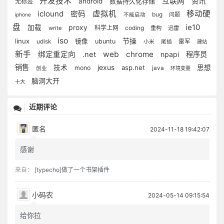
开发技术
互联网
资讯
android
无标签
数据持久化存储
iclound
虚拟机
移动硬
密码
bug
问题
iphone
不能启动
盘
ie10
proxy
加载
科学上网
coding
write
重构
迅雷
iso
节操
linux
镜像
ubuntu
udisk
雷军
小米
尾插
建站
新手
web
chrome
绑定重定向
.net
npapi
程序员
销售
jexus
技术
asp.net
思想
mono
java
创业
环境变量
脑洞大开
十大
近期评论
匿名
2024-11-18 19:42:07
感谢
来自：
[typecho]做了一个书架插件
小码农
2024-05-14 09:15:54
给你拉