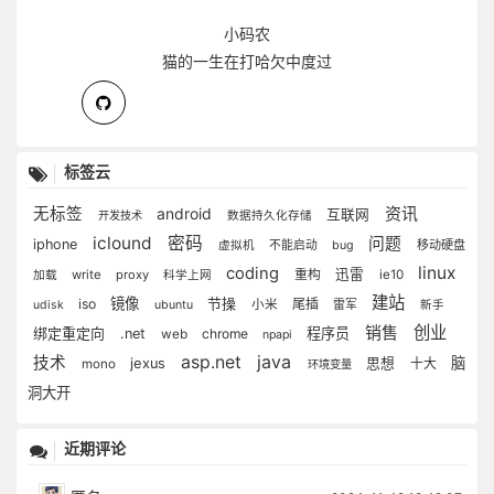
小码农
猫的一生在打哈欠中度过
标签云
资讯
无标签
android
互联网
开发技术
数据持久化存储
iclound
密码
问题
iphone
移动硬盘
虚拟机
不能启动
bug
linux
coding
重构
迅雷
write
proxy
ie10
加载
科学上网
建站
镜像
节操
iso
尾插
小米
雷军
udisk
ubuntu
新手
创业
销售
绑定重定向
程序员
.net
chrome
web
npapi
java
asp.net
技术
脑
jexus
思想
十大
mono
环境变量
洞大开
近期评论