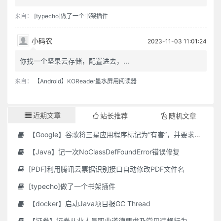
来自：
[typecho]做了一个书架插件
小码农
2023-11-03 11:01:24
你找一个坚果云存储，配置进去，...
来自：
【Android】KOReader墨水屏用阅读器
近期文章
站长推荐
随机文章
【Google】谷歌将三星应用程序标记为“有害”，并要求用户删除它们
【Java】记一次NoClassDefFoundError错误修复
[PDF]利用腾讯云票据识别接口自动修改PDF文件名
[typecho]做了一个书架插件
【docker】启动Java项目报GC Thread
【证券】证券从业人员职业道德要求及常见违规行为