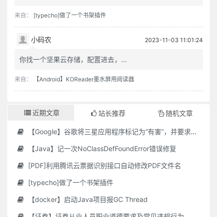
来自：
[typecho]做了一个书架插件
小码农
2023-11-03 11:01:24
你找一个坚果云存储，配置进去，...
来自：
【Android】KOReader墨水屏用阅读器
近期文章
站长推荐
随机文章
【Google】谷歌将三星应用程序标记为“有害”，并要求用户删除它们
【Java】记一次NoClassDefFoundError错误修复
[PDF]利用腾讯云票据识别接口自动修改PDF文件名
[typecho]做了一个书架插件
【docker】启动Java项目报GC Thread
【证券】证券从业人员职业道德要求及常见违规行为