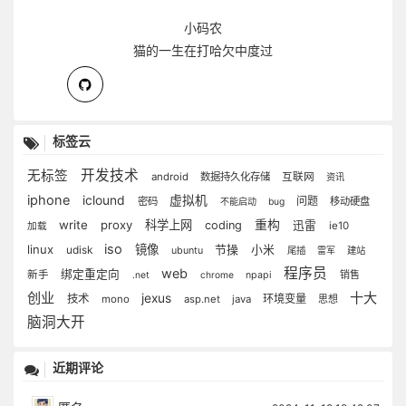
小码农
猫的一生在打哈欠中度过
标签云
开发技术
无标签
android
数据持久化存储
互联网
资讯
iphone
iclound
虚拟机
问题
密码
移动硬盘
不能启动
bug
write
proxy
科学上网
重构
coding
迅雷
ie10
加载
iso
linux
镜像
节操
udisk
小米
ubuntu
尾插
雷军
建站
程序员
web
绑定重定向
新手
销售
.net
chrome
npapi
创业
十大
jexus
技术
环境变量
mono
asp.net
java
思想
脑洞大开
近期评论