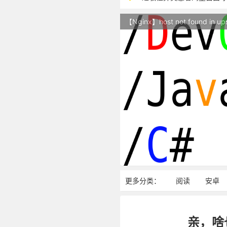
本站现已开始广告投放,支
【Nginx】host not found in up
站点随时调整中，如果不
反对日本核废水排海
更多分类：
阅读
安卓
亲，啥