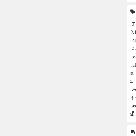
无
久
i
b
p
迅
像
军
w
创
a