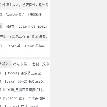
你好博主大大，想要插件，谢谢您
自：
[typecho]做了一个书架插件
小码农
2023-11-03 11:01:24
你找一个坚果云存储，配置进去，...
自：
【Android】KOReader墨水屏用阅读器
近期文章
站长推荐
随机文章
【Google】谷歌将三星应用程序标记为“有害”，并要求用户删除它们
【Java】记一次NoClassDefFoundError错误修复
[PDF]利用腾讯云票据识别接口自动修改PDF文件名
[typecho]做了一个书架插件
【docker】启动Java项目报GC Thread