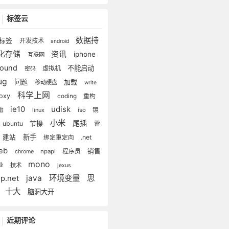
标签云
数据持
标签
开发技术
android
化存储
资讯
iphone
互联网
clound
不能启动
虚拟机
密码
ug
问题
加载
移动硬盘
write
科学上网
roxy
重构
coding
ie10
udisk
雷
linux
iso
镜
小米
尾插
节操
ubuntu
雷
新手
建站
.net
绑定重定向
eb
程序员
销售
npapi
chrome
mono
技术
业
jexus
java
环境变量
思
sp.net
想
十大
脑洞大开
近期评论