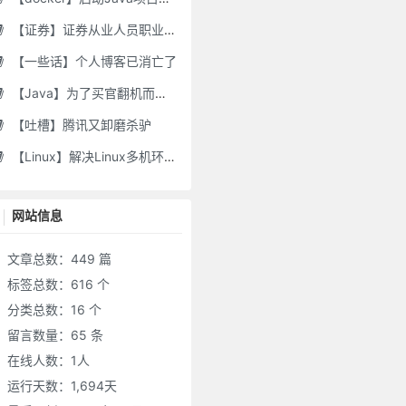
【证券】证券从业人员职业道德要求及常见违规行为
【一些话】个人博客已消亡了
【Java】为了买官翻机而写的代码-DJI Stock Checker
【吐槽】腾讯又卸磨杀驴
【Linux】解决Linux多机环境UID/GID不一致导致的备份权限问题
网站信息
文章总数：449 篇
标签总数：616 个
分类总数：16 个
留言数量：65 条
在线人数：
1
人
运行天数：1,694天