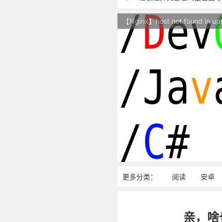
本站现已开始广告投放,支
【Nginx】host not found in up
站点随时调整中，如果不
反对日本核废水排海
更多分类：
阅读
安卓
亲，啥