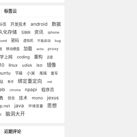
标签云
android
数据
开发技术
标签
久化存储
资讯
iphone
互联网
密码
lound
虚拟机
bug
不能启动
加载
proxy
移动硬盘
题
write
科学上网
重构
coding
迅雷
镜像
e10
linux
iso
udisk
buntu
小米
节操
尾插
雷军
绑定重定向
建站
新手
.net
eb
npapi
程序员
chrome
jexus
销售
技术
mono
创业
java
思想
p.net
环境变量
脑洞大开
大
近期评论