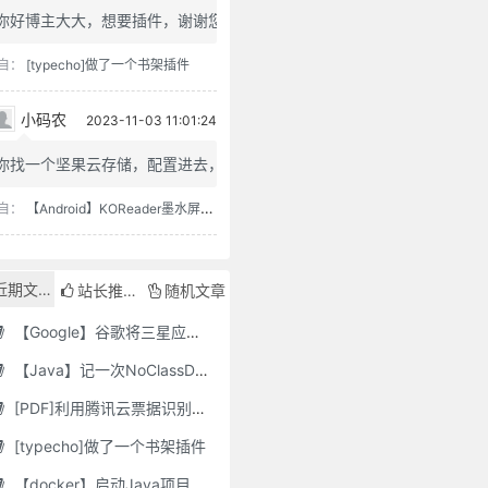
你好博主大大，想要插件，谢谢您
自：
[typecho]做了一个书架插件
小码农
2023-11-03 11:01:24
你找一个坚果云存储，配置进去，...
自：
【Android】KOReader墨水屏用阅读器
近期文章
站长推荐
随机文章
【Google】谷歌将三星应用程序标记为“有害”，并要求用户删除它们
【Java】记一次NoClassDefFoundError错误修复
[PDF]利用腾讯云票据识别接口自动修改PDF文件名
[typecho]做了一个书架插件
【docker】启动Java项目报GC Thread