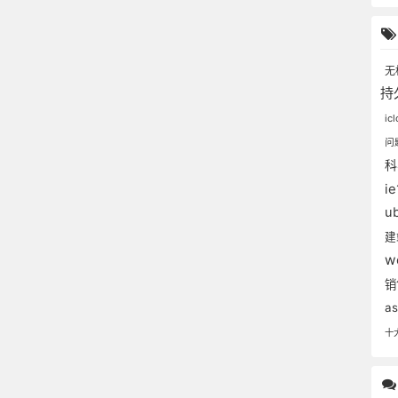
无
持
ic
问
i
u
w
as
十