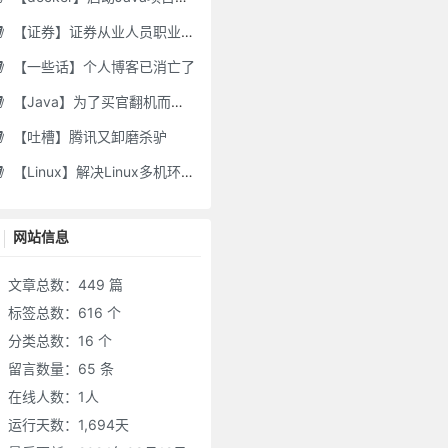
【证券】证券从业人员职业道德要求及常见违规行为
【一些话】个人博客已消亡了
【Java】为了买官翻机而写的代码-DJI Stock Checker
【吐槽】腾讯又卸磨杀驴
【Linux】解决Linux多机环境UID/GID不一致导致的备份权限问题
网站信息
文章总数：449 篇
标签总数：616 个
分类总数：16 个
留言数量：65 条
在线人数：
1
人
运行天数：1,694天