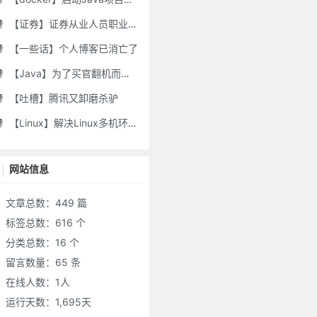
【证券】证券从业人员职业道德要求及常见违规行为
【一些话】个人博客已消亡了
【Java】为了买官翻机而写的代码-DJI Stock Checker
【吐槽】腾讯又卸磨杀驴
【Linux】解决Linux多机环境UID/GID不一致导致的备份权限问题
网站信息
文章总数：449 篇
标签总数：616 个
分类总数：16 个
留言数量：65 条
在线人数：
1
人
运行天数：1,695天