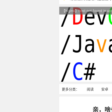
本站现已开始广告投放,支
【Nginx】host not found in up
站点随时调整中，如果不
反对日本核废水排海
更多分类：
阅读
安卓
亲，啥