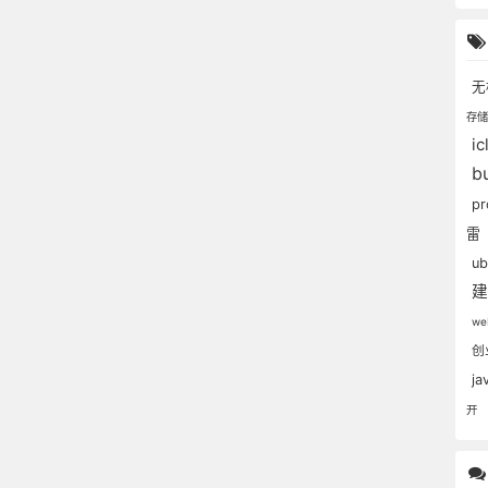
无
存
i
b
p
雷
u
w
创
ja
开