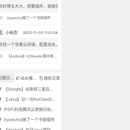
你好博主大大，想要插件，谢谢您
自：
[typecho]做了一个书架插件
小码农
2023-11-03 11:01:24
你找一个坚果云存储，配置进去，...
自：
【Android】KOReader墨水屏用阅读器
近期文章
站长推荐
随机文章
【Google】谷歌将三星应用程序标记为“有害”，并要求用户删除它们
【Java】记一次NoClassDefFoundError错误修复
[PDF]利用腾讯云票据识别接口自动修改PDF文件名
[typecho]做了一个书架插件
【docker】启动Java项目报GC Thread