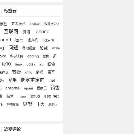
标签云
标签
开发技术
android
数据持久化
互联网
iphone
资讯
储
clound
密码
虚拟机
不能启动
ug
问题
加载
移动硬盘
write
roxy
coding
迅
科学上网
重构
ie10
镜像
udisk
linux
iso
节操
buntu
尾插
雷军
小米
绑定重定向
建站
新手
.net
销售
chrome
npapi
程序员
eb
jexus
asp.net
业
技术
mono
思想
十大
va
环境变量
脑洞大
近期评论