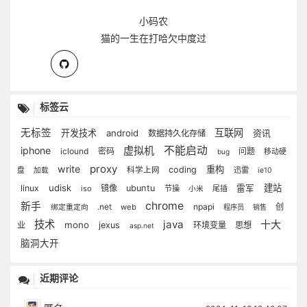
小码农
猫的一生在打哈欠中度过
标签云
无标签
互联网
开发技术
android
资讯
数据持久化存储
虚拟机
不能启动
iphone
iclound
密码
问题
移动硬
bug
proxy
write
重构
coding
盘
科学上网
迅雷
加载
ie10
udisk
建站
linux
镜像
ubuntu
雷军
iso
节操
尾插
小米
chrome
新手
.net
npapi
创
web
绑定重定向
程序员
销售
技术
java
十大
mono
业
jexus
环境变量
思想
asp.net
脑洞大开
近期评论