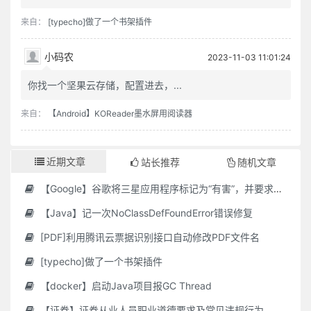
来自：
[typecho]做了一个书架插件
小码农
2023-11-03 11:01:24
你找一个坚果云存储，配置进去，...
来自：
【Android】KOReader墨水屏用阅读器
近期文章
站长推荐
随机文章
【Google】谷歌将三星应用程序标记为“有害”，并要求用户删除它们
【Java】记一次NoClassDefFoundError错误修复
[PDF]利用腾讯云票据识别接口自动修改PDF文件名
[typecho]做了一个书架插件
【docker】启动Java项目报GC Thread
【证券】证券从业人员职业道德要求及常见违规行为